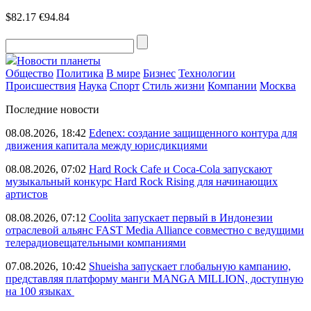
$82.17
€94.84
Новости планеты
Общество
Политика
В мире
Бизнес
Технологии
Происшествия
Наука
Спорт
Стиль жизни
Компании
Москва
Последние новости
08.08.2026, 18:42
Edenex: создание защищенного контура для
движения капитала между юрисдикциями
08.08.2026, 07:02
Hard Rock Cafe и Coca-Cola запускают
музыкальный конкурс Hard Rock Rising для начинающих
артистов
08.08.2026, 07:12
Coolita запускает первый в Индонезии
отраслевой альянс FAST Media Alliance совместно с ведущими
телерадиовещательными компаниями
07.08.2026, 10:42
Shueisha запускает глобальную кампанию,
представляя платформу манги MANGA MILLION, доступную
на 100 языках