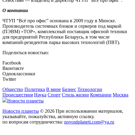
Севостьян — владелец и директор ЧТУП “Всё про офис”.
О компании
ЧТУП “Всё про офис” основана в 2009 году в Минске.
Производитель системных блоков и серверов под маркой
(ПЭВМ) «ТОР», комплексный поставщик офисной техники
для предприятий Республики Беларусь, в том числе
компаний-резидентов парка высоких технологий (ПВТ).
Поделиться новостью:
Facebook
Вконтакте
Одноклассники
Twitter
Общество
Политика
В мире
Бизнес
Технологии
Происшествия
Наука
Спорт
Стиль жизни
Компании
Москва
Новости планеты
Новости планеты
© 2026 При использовании материалов,
указывайте, пожалуйства, активную ссылку.
по вопросам сотрудничества:
novostiplaneti.com@ya.ru