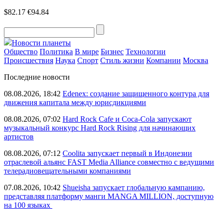
$82.17
€94.84
Новости планеты
Общество
Политика
В мире
Бизнес
Технологии
Происшествия
Наука
Спорт
Стиль жизни
Компании
Москва
Последние новости
08.08.2026, 18:42
Edenex: создание защищенного контура для
движения капитала между юрисдикциями
08.08.2026, 07:02
Hard Rock Cafe и Coca-Cola запускают
музыкальный конкурс Hard Rock Rising для начинающих
артистов
08.08.2026, 07:12
Coolita запускает первый в Индонезии
отраслевой альянс FAST Media Alliance совместно с ведущими
телерадиовещательными компаниями
07.08.2026, 10:42
Shueisha запускает глобальную кампанию,
представляя платформу манги MANGA MILLION, доступную
на 100 языках