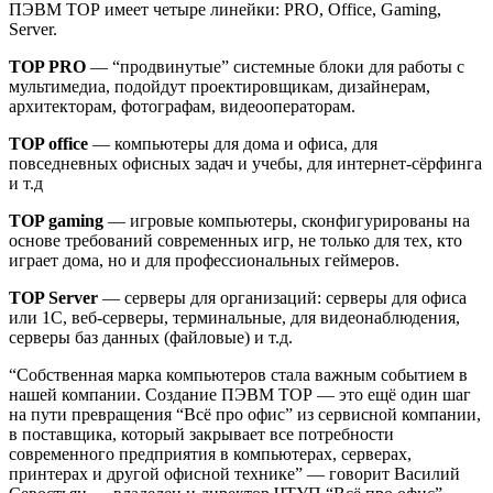
ПЭВМ ТОР имеет четыре линейки: PRO, Office, Gaming,
Server.
TOP PRO
— “продвинутые” системные блоки для работы с
мультимедиа, подойдут проектировщикам, дизайнерам,
архитекторам, фотографам, видеооператорам.
TOP office
— компьютеры для дома и офиса, для
повседневных офисных задач и учебы, для интернет-сёрфинга
и т.д
TOP gaming
— игровые компьютеры, сконфигурированы на
основе требований современных игр, не только для тех, кто
играет дома, но и для профессиональных геймеров.
TOP Server
— серверы для организаций: серверы для офиса
или 1С, веб-серверы, терминальные, для видеонаблюдения,
серверы баз данных (файловые) и т.д.
“Собственная марка компьютеров стала важным событием в
нашей компании. Создание ПЭВМ ТОР — это ещё один шаг
на пути превращения “Всё про офис” из сервисной компании,
в поставщика, который закрывает все потребности
современного предприятия в компьютерах, серверах,
принтерах и другой офисной технике” — говорит Василий