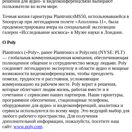
решения для аудио- и видеоконференцсвязи выбирают
пользователи во всем мире.
Точная копия гарнитуры PlantronicsMS50, использовавшейся в
Snoopycap при легендарном полете «Аполлона-11», была
продемонстрирована вчера на специальной экспозиции
галереи «Исследование космоса» в Музее науки в Лондоне.
О Poly
Plantronics («Poly», ранее Plantronics и Polycom) (NYSE: PLT)
— глобальная коммуникационная компания, обеспечивающая
полноценное общение и сотрудничество между людьми. Poly
соединяет легендарную экспертизу в области аудио и мощные
возможности видеоконференцсвязи, чтобы преодолеть
помехи, трудности и расстояния, усложняющие
коммуникацию на рабочем месте. Poly верит в решения,
которые облегчают людям жизнь, работая вместе и в
сочетании с сервисами наших партнеров. Наши гарнитуры,
программное обеспечение, стационарные телефоны,
оборудование для аудио- и видеоконференций, аналитика и
сервисы используются по всему миру. Это ведущий выбор для
любого рабочего пространства. Для получения
дополнительной информации, пожалуйста, посетите наш
сайт:
www.poly.com
.