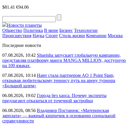
$81.41
€94.06
Новости планеты
Общество
Политика
В мире
Бизнес
Технологии
Происшествия
Наука
Спорт
Стиль жизни
Компании
Москва
Последние новости
07.08.2026, 10:42
Shueisha запускает глобальную кампанию,
представляя платформу манги MANGA MILLION, доступную
на 100 языках
07.08.2026, 10:14
Haier стала партнером AO 1 Point Slam,
открывая любительскому теннису путь на арену турнира
«Большой шлем»
06.08.2026, 19:02
Города без хаоса. Почему эксперты
предлагают отказаться от точечной застройки
06.08.2026, 08:56
Владимир Постанюк: «Материнская
зарплата» — важный кирпичик в основании социальной
справедливости