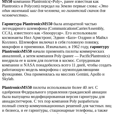
MS
50
компании Plantronics(«Poly», ранее известная как
Plantronics и Polycom) передал на Землю первые слова:
«Это
один маленький шаг для человека, но гигантский скачок для
человечества».
Гарнитура
PlantronicsMS
50
была аппаратной частью
легендарного шлемофона (CommunicationsCarrierAssembly,
CCA), известного как «Snoopycap». Его использовали
космонавты Нил Армстронг, Эдвин «Базз» Олдрин и Майкл
Коллинз. Шлемофон включал в себя головную повязку,
микрофон и приемники. Изначально, в 1962 году,
гарнитуру
PlantronicsMS
50
начали применять пилоты коммерческих
авиалиний, а затем компания Poly (ранее — PacificPlantronics)
внедрила ее в шлем для полетов в космос. Сотрудникам
компании и NASA понадобилось всего 11 дней, чтобы создать
работающую модель микрофона с шумоподавляющими
функциями. Она применялась на миссиях Gemini, Apollo и
Skylab.
PlantronicsMS
50
пилоты использовали более 40 лет. С
одобрения Федерального управления гражданской авиации
была выпущена модифицированная версия гарнитуры для
авиадиспетчеров. С тех пор компания Poly разработала
полный спектр коммуникационных решений для частных лиц
и бизнеса, и ее гарнитуры, стационарные телефоны, а также