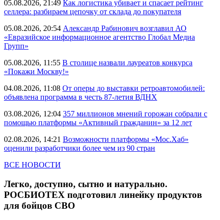
05.08.2026, 21:49
Как логистика убивает и спасает рейтинг
селлера: разбираем цепочку от склада до покупателя
05.08.2026, 20:54
Александр Рабинович возглавил АО
«Евразийское информационное агентство Глобал Медиа
Групп»
05.08.2026, 11:55
В столице назвали лауреатов конкурса
«Покажи Москву!»
04.08.2026, 11:08
От оперы до выставки ретроавтомобилей:
объявлена программа в честь 87-летия ВДНХ
03.08.2026, 12:04
357 миллионов мнений горожан собрали с
помощью платформы «Активный гражданин» за 12 лет
02.08.2026, 14:21
Возможности платформы «Мос.Хаб»
оценили разработчики более чем из 90 стран
ВСЕ НОВОСТИ
Легко, доступно, сытно и натурально.
РОСБИОТЕХ подготовил линейку продуктов
для бойцов СВО