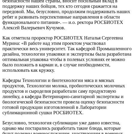
безопасности нашей страны, вносит посильный вклад в
поддержку наших бойцов, тех кто сегодня сражается на
передовой. Мы, безусловно, продолжим поддерживать наших
ребят и развивать перспективные направления в области
функционального питания». — и.о. ректора РОСБИОТЕХ
Алексей Валерьевич Кучумов.
Как отметила проректор РОСБИОТЕХ Наталья Сергеевна
Мурина: «В работе над этим проектом участвовал
практически весь университет. Так кафедрой Промышленного
дизайна, технологии упаковки и экспертизы была разработана
оптимальная упаковка чтобы в полевых условиях ее можно
было положить в карман и, в случае необходимости,
использовать как кружку.
Кафедры Технологии и биотехнологии мяса и мясных
продуктов, Технологии молока, пробиотических молочных
продуктов и сыроделия разработали саму продуктовую
линейку, а кафедра Ветеринарно-санитарной экспертизы и
биологической безопасности провела оценку безопасности
готовой продукции изготовленной в Лаборатории
сублимационной сушки РОСБИОТЕХ.
Безусловно, технология сублимации уже давно известна,
однако мы постарались разработать такие блюда, которые
будут полезны военнослужащим, участвующим в военных