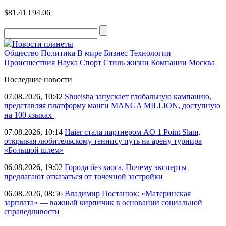
$81.41
€94.06
Новости планеты
Общество
Политика
В мире
Бизнес
Технологии
Происшествия
Наука
Спорт
Стиль жизни
Компании
Москва
Последние новости
07.08.2026, 10:42
Shueisha запускает глобальную кампанию,
представляя платформу манги MANGA MILLION, доступную
на 100 языках
07.08.2026, 10:14
Haier стала партнером AO 1 Point Slam,
открывая любительскому теннису путь на арену турнира
«Большой шлем»
06.08.2026, 19:02
Города без хаоса. Почему эксперты
предлагают отказаться от точечной застройки
06.08.2026, 08:56
Владимир Постанюк: «Материнская
зарплата» — важный кирпичик в основании социальной
справедливости