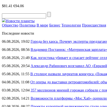
$81.41
€94.06
Новости планеты
Общество
Политика
В мире
Бизнес
Технологии
Происшествия
Последние новости
06.08.2026, 19:02
Города без хаоса. Почему эксперты предлагаю
06.08.2026, 08:56
Владимир Постанюк: «Материнская зарплата
05.08.2026, 21:49
Как логистика убивает и спасает рейтинг селл
05.08.2026, 20:54
Александр Рабинович возглавил АО «Евразий
05.08.2026, 11:55
В столице назвали лауреатов конкурса «Пока
04.08.2026, 11:08
От оперы до выставки ретроавтомобилей: объ
03.08.2026, 12:04
357 миллионов мнений горожан собрали с п
02.08.2026, 14:21
Возможности платформы «Мос.Хаб» оценили р
02.08.2026, 08:27
Проекты курортной недвижимости стали одни