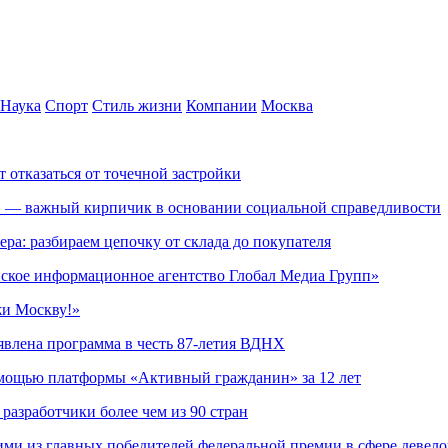
Наука
Спорт
Стиль жизни
Компании
Москва
т отказаться от точечной застройки
» — важный кирпичик в основании социальной справедливости
ера: разбираем цепочку от склада до покупателя
ское информационное агентство Глобал Медиа Групп»
жи Москву!»
явлена программа в честь 87-летия ВДНХ
омощью платформы «Активный гражданин» за 12 лет
азработчики более чем из 90 стран
ми из главных победителей федеральной премии в сфере девел