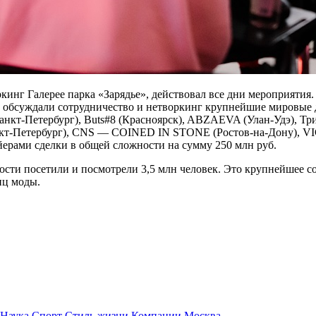
инг Галерее парка «Зарядье», действовал все дни мероприятия.
 обсуждали сотрудничество и нетворкинг крупнейшие мировые ди
Санкт-Петербург), Buts#8 (Красноярск), ABZAEVA (Улан-Удэ), Три
кт-Петербург), CNS — COINED IN STONE (Ростов-на-Дону),
йерами сделки в общей сложности на сумму 250 млн руб.
ти посетили и посмотрели 3,5 млн человек. Это крупнейшее со
иц моды.
Наука
Спорт
Стиль жизни
Компании
Москва