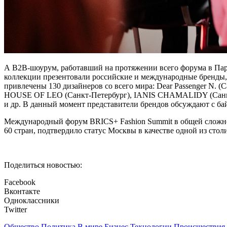
А В2В-шоурум, работавший на протяжении всего форума в Парк
коллекции презентовали российские и международные бренды,
привлечены 130 дизайнеров со всего мира: Dear Passenger N. (
HOUSE OF LEO (Санкт-Петербург), IANIS CHAMALIDY (Сан
и др. В данный момент представители брендов обсуждают с ба
Международный форум BRICS+ Fashion Summit в общей сложнос
60 стран, подтвердило статус Москвы в качестве одной из стол
Поделиться новостью:
Facebook
Вконтакте
Одноклассники
Twitter
Общество
Политика
В мире
Бизнес
Технологии
Происшествия