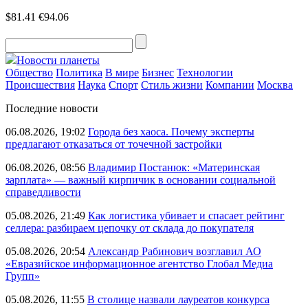
$81.41
€94.06
Новости планеты
Общество
Политика
В мире
Бизнес
Технологии
Происшествия
Наука
Спорт
Стиль жизни
Компании
Москва
Последние новости
06.08.2026, 19:02
Города без хаоса. Почему эксперты
предлагают отказаться от точечной застройки
06.08.2026, 08:56
Владимир Постанюк: «Материнская
зарплата» — важный кирпичик в основании социальной
справедливости
05.08.2026, 21:49
Как логистика убивает и спасает рейтинг
селлера: разбираем цепочку от склада до покупателя
05.08.2026, 20:54
Александр Рабинович возглавил АО
«Евразийское информационное агентство Глобал Медиа
Групп»
05.08.2026, 11:55
В столице назвали лауреатов конкурса