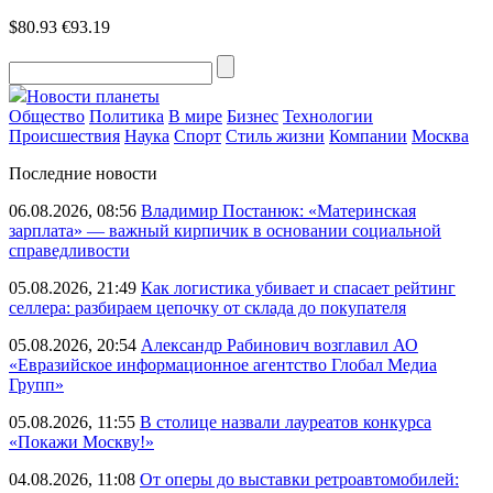
$80.93
€93.19
Новости планеты
Общество
Политика
В мире
Бизнес
Технологии
Происшествия
Наука
Спорт
Стиль жизни
Компании
Москва
Последние новости
06.08.2026, 08:56
Владимир Постанюк: «Материнская
зарплата» — важный кирпичик в основании социальной
справедливости
05.08.2026, 21:49
Как логистика убивает и спасает рейтинг
селлера: разбираем цепочку от склада до покупателя
05.08.2026, 20:54
Александр Рабинович возглавил АО
«Евразийское информационное агентство Глобал Медиа
Групп»
05.08.2026, 11:55
В столице назвали лауреатов конкурса
«Покажи Москву!»
04.08.2026, 11:08
От оперы до выставки ретроавтомобилей: