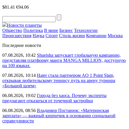
$81.41
€94.06
Новости планеты
Общество
Политика
В мире
Бизнес
Технологии
Происшествия
Наука
Спорт
Стиль жизни
Компании
Москва
Последние новости
07.08.2026, 10:42
Shueisha запускает глобальную кампанию,
представляя платформу манги MANGA MILLION, доступную
на 100 языках
07.08.2026, 10:14
Haier стала партнером AO 1 Point Slam,
открывая любительскому теннису путь на арену турнира
«Большой шлем»
06.08.2026, 19:02
Города без хаоса. Почему эксперты
предлагают отказаться от точечной застройки
06.08.2026, 08:56
Владимир Постанюк: «Материнская
зарплата» — важный кирпичик в основании социальной
справедливости