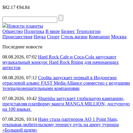
$82.17
€94.84
Новости планеты
Общество
Политика
В мире
Бизнес
Технологии
Происшествия
Наука
Спорт
Стиль жизни
Компании
Москва
Последние новости
08.08.2026, 07:02
Hard Rock Cafe и Coca-Cola запускают
музыкальный конкурс Hard Rock Rising для начинающих
артистов
08.08.2026, 07:12
Coolita запускает первый в Индонезии
отраслевой альянс FAST Media Alliance совместно с ведущими
телерадиовещательными компаниями
07.08.2026, 10:42
Shueisha запускает глобальную кампанию,
представляя платформу манги MANGA MILLION, доступную
на 100 языках
07.08.2026, 10:14
Haier стала партнером AO 1 Point Slam,
открывая любительскому теннису путь на арену турнира
«Большой шлем»