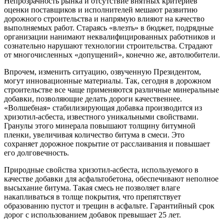
Непрозрачность рынка и отсутствие внятных критериев
оценки поставщиков и исполнителей мешают развитию
дорожного строительства и напрямую влияют на качество
выполняемых работ. Стараясь «влезть» в бюджет, подрядные
организации нанимают неквалифицированных работников и
сознательно нарушают технологии строительства. Страдают
от многочисленных «допущений», конечно же, автолюбители.
Впрочем, изменить ситуацию, озвученную Президентом,
могут инновационные материалы. Так, сегодня в дорожном
строительстве все чаще применяются различные минеральные
добавки, позволяющие делать дороги качественнее.
«Волшебная» стабилизирующая добавка производится из
хризотил-асбеста, известного уникальными свойствами.
Гранулы этого минерала повышают толщину битумной
пленки, увеличивая количество битума в смеси. Это
сохраняет дорожное покрытие от расслаивания и повышает
его долговечность.
Природные свойства хризотил-асбеста, используемого в
качестве добавки для асфальтобетона, обеспечивают неполное
высыхание битума. Такая смесь не позволяет влаге
накапливаться в толще покрытия, что препятствует
образованию пустот и трещин в асфальте. Гарантийный срок
дорог с использованием добавок превышает 25 лет.