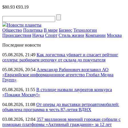
$80.93
€93.19
Новости планеты
Общество
Политика
В мире
Бизнес
Технологии
Происшествия
Наука
Спорт
Стиль жизни
Компании
Москва
Последние новости
05.08.2026, 21:49
Как логистика убивает и спасает рейтинг
селлера: разбираем цепочку от склада до покупателя
05.08.2026, 20:54
Александр Рабинович возглавил АО
«Евразийское информационное агентство Глобал Медиа
Групп»
05.08.2026, 11:55
В столице назвали лауреатов конкурса
«Покажи Москву!»
04.08.2026, 11:08
От оперы до выставки ретроавтомобилей:
объявлена программа в честь 87-летия ВДНХ
03.08.2026, 12:04
357 миллионов мнений горожан собрали с
помощью платформы «Активный гражданин» за 12 лет