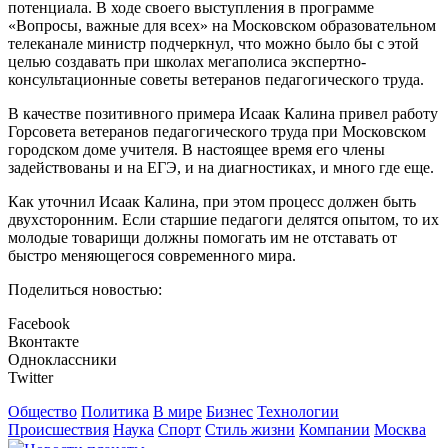
потенциала. В ходе своего выступления в программе
«Вопросы, важные для всех» на Московском образовательном
телеканале министр подчеркнул, что можно было бы с этой
целью создавать при школах мегаполиса экспертно-
консультационные советы ветеранов педагогического труда.
В качестве позитивного примера Исаак Калина привел работу
Горсовета ветеранов педагогического труда при Московском
городском доме учителя. В настоящее время его члены
задействованы и на ЕГЭ, и на диагностиках, и много где еще.
Как уточнил Исаак Калина, при этом процесс должен быть
двухсторонним. Если старшие педагоги делятся опытом, то их
молодые товарищи должны помогать им не отставать от
быстро меняющегося современного мира.
Поделиться новостью:
Facebook
Вконтакте
Одноклассники
Twitter
Общество
Политика
В мире
Бизнес
Технологии
Происшествия
Наука
Спорт
Стиль жизни
Компании
Москва