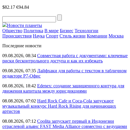
$82.17
€94.84
Новости планеты
Общество
Политика
В мире
Бизнес
Технологии
Происшествия
Наука
Спорт
Стиль жизни
Компании
Москва
Последние новости
09.08.2026, 08:34
Совместная работа с документами: ключевые
риски бесконтрольного доступа и как их избежать
09.08.2026, 07:35
Лайфхаки для работы с текстом в табличном
редакторе Р7-Офис
08.08.2026, 18:42
Edenex: создание защищенного контура для
движения капитала между юрисдикциями
08.08.2026, 07:02
Hard Rock Cafe и Coca-Cola запускают
музыкальный конкурс Hard Rock Rising для начинающих
артистов
08.08.2026, 07:12
Coolita запускает первый в Индонезии
отраслевой альянс FAST Media Alliance совместно с ведущими