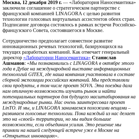
Москва, 12 декабря 2019 г.
— «Лаборатория Наносемантика»
заключили соглашение о стратегическом партнерстве с
французской компанией LINAGORA с целью развития
технологии голосовых виртуальных ассистентов обеих стран.
Подписание договора состоялось в рамках встречи Российско-
французского Совета, состоявшегося в Москве.
Сотрудничество предполагает совместное развитие
инновационных речевых технологий, базирующихся на
текущих разработках компаний. Как отмечает генеральный
директор
«Лаборатории Наносемантика»
Станислав
Ашманов
: «
Мы познакомились с LINAGORA в октябре этого
года в Дубае на международной выставке информационных
технологий GITEX, где наша компания участвовала в составе
сборной экспозиции российских компаний. Мы представляли
свои продукты, в том числе проект SOVA. Эта поездка дала
нам отличную возможность изучить рынок и найти
потенциальных партнеров для будущего масштабирования на
международные рынки. Нас очень заинтересовал проект
LinTO. И мы, и LINAGORA занимаемся похожими вещами –
развиваем голосовые технологии. Пока каждый из нас делает
это на «своей» территории, но мы видим большие
возможности, если объединим усилия. Это решение мы
приняли на нашей следующей встрече уже в Москве на
«Открытых инновациях
».