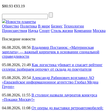
$80.93
€93.19
Новости планеты
Общество
Политика
В мире
Бизнес
Технологии
Происшествия
Наука
Спорт
Стиль жизни
Компании
Москва
Последние новости
06.08.2026, 08:56
Владимир Постанюк: «Материнская
зарплата» — важный кирпичик в основании социальной
справедливости
05.08.2026, 21:49
Как логистика убивает и спасает рейтинг
селлера: разбираем цепочку от склада до покупателя
05.08.2026, 20:54
Александр Рабинович возглавил АО
«Евразийское информационное агентство Глобал Медиа
Групп»
05.08.2026, 11:55
В столице назвали лауреатов конкурса
«Покажи Москву!»
04.08.2026, 11:08
От оперы до выставки ретроавтомобилей: