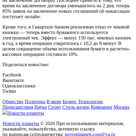
на заключение договора). Последнее привело к тому, что
время на заключение договора уменьшилось на 2 дня, теперь
85% заявок на заключение новых соглашений об инкассации
поступает онлайн.
Кроме того, в I квартале банком реализован отказ от чековой
книжки — теперь вместо бумажного используется
электронный чек. Эффект — минус 150 тыс. чековых книжек
в год, а время операции сократилось c 10,2 до 8 минут. В
целом сокращение объема использования бумаги в расчетно-
кассовых операциях составило 10%.
Поделиться новостью:
Facebook
Вконтакте
Одноклассники
Twitter
Общество
Политика
В мире
Бизнес
Технологии
Происшествия
Наука
Спорт
Стиль жизни
Компании
Москва
Новости планеты
Новости планеты
© 2026 При использовании материалов,
указывайте, пожалуйства, активную ссылку.
по вопросам сотрудничества:
novostiplaneti.com@ya.ru