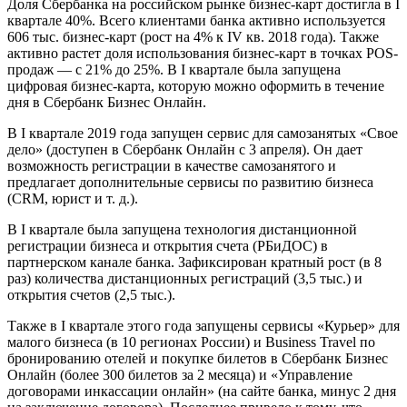
Доля Сбербанка на российском рынке бизнес-карт достигла в I
квартале 40%. Всего клиентами банка активно используется
606 тыс. бизнес-карт (рост на 4% к IV кв. 2018 года). Также
активно растет доля использования бизнес-карт в точках POS-
продаж — c 21% до 25%. В I квартале была запущена
цифровая бизнес-карта, которую можно оформить в течение
дня в Сбербанк Бизнес Онлайн.
В I квартале 2019 года запущен сервис для самозанятых «Свое
дело» (доступен в Сбербанк Онлайн с 3 апреля). Он дает
возможность регистрации в качестве самозанятого и
предлагает дополнительные сервисы по развитию бизнеса
(CRM, юрист и т. д.).
В I квартале была запущена технология дистанционной
регистрации бизнеса и открытия счета (РБиДОС) в
партнерском канале банка. Зафиксирован кратный рост (в 8
раз) количества дистанционных регистраций (3,5 тыс.) и
открытия счетов (2,5 тыс.).
Также в I квартале этого года запущены сервисы «Курьер» для
малого бизнеса (в 10 регионах России) и Business Travel по
бронированию отелей и покупке билетов в Сбербанк Бизнес
Онлайн (более 300 билетов за 2 месяца) и «Управление
договорами инкассации онлайн» (на сайте банка, минус 2 дня