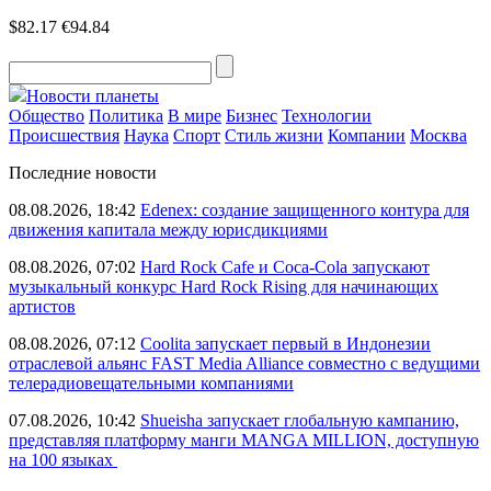
$82.17
€94.84
Новости планеты
Общество
Политика
В мире
Бизнес
Технологии
Происшествия
Наука
Спорт
Стиль жизни
Компании
Москва
Последние новости
08.08.2026, 18:42
Edenex: создание защищенного контура для
движения капитала между юрисдикциями
08.08.2026, 07:02
Hard Rock Cafe и Coca-Cola запускают
музыкальный конкурс Hard Rock Rising для начинающих
артистов
08.08.2026, 07:12
Coolita запускает первый в Индонезии
отраслевой альянс FAST Media Alliance совместно с ведущими
телерадиовещательными компаниями
07.08.2026, 10:42
Shueisha запускает глобальную кампанию,
представляя платформу манги MANGA MILLION, доступную
на 100 языках