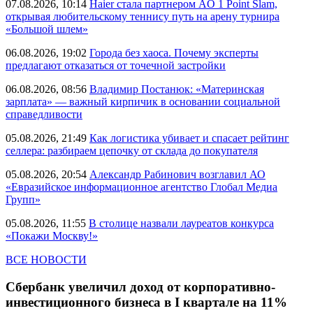
07.08.2026, 10:14
Haier стала партнером AO 1 Point Slam,
открывая любительскому теннису путь на арену турнира
«Большой шлем»
06.08.2026, 19:02
Города без хаоса. Почему эксперты
предлагают отказаться от точечной застройки
06.08.2026, 08:56
Владимир Постанюк: «Материнская
зарплата» — важный кирпичик в основании социальной
справедливости
05.08.2026, 21:49
Как логистика убивает и спасает рейтинг
селлера: разбираем цепочку от склада до покупателя
05.08.2026, 20:54
Александр Рабинович возглавил АО
«Евразийское информационное агентство Глобал Медиа
Групп»
05.08.2026, 11:55
В столице назвали лауреатов конкурса
«Покажи Москву!»
ВСЕ НОВОСТИ
Сбербанк увеличил доход от корпоративно-
инвестиционного бизнеса в I квартале на 11%