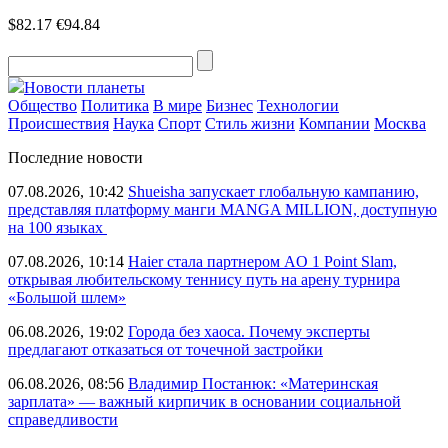
$82.17
€94.84
Новости планеты
Общество
Политика
В мире
Бизнес
Технологии
Происшествия
Наука
Спорт
Стиль жизни
Компании
Москва
Последние новости
07.08.2026, 10:42
Shueisha запускает глобальную кампанию,
представляя платформу манги MANGA MILLION, доступную
на 100 языках
07.08.2026, 10:14
Haier стала партнером AO 1 Point Slam,
открывая любительскому теннису путь на арену турнира
«Большой шлем»
06.08.2026, 19:02
Города без хаоса. Почему эксперты
предлагают отказаться от точечной застройки
06.08.2026, 08:56
Владимир Постанюк: «Материнская
зарплата» — важный кирпичик в основании социальной
справедливости