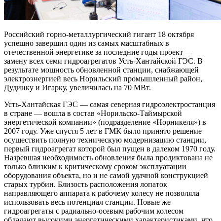
Российский горно-металлургический гигант 18 октября
успешно завершил один из самых масштабных в
отечественной энергетике за последние годы проект —
замену всех семи гидроагрегатов Усть-Хантайской ГЭС. В
результате мощность обновленной станции, снабжающей
электроэнергией весь Норильский промышленный район,
Дудинку и Игарку, увеличилась на 70 МВт.
Усть-Хантайская ГЭС — самая северная гидроэлектростанция
в стране — вошла в состав «Норильско-Таймырской
энергетической компании» (подразделение «Норникеля») в
2007 году. Уже спустя 5 лет в ГМК было принято решение
осуществить полную техническую модернизацию станции,
первый гидроагрегат которой был пущен в далеком 1970 году.
Назревшая необходимость обновления была продиктована не
только близким к критическому сроком эксплуатации
оборудования объекта, но и не самой удачной конструкцией
старых турбин. Близость расположения лопаток
направляющего аппарата к рабочему колесу не позволяла
использовать весь потенциал станции. Новые же
гидроагрегаты с радиально-осевым рабочим колесом
обладают высокими энергетическими характеристиками, что