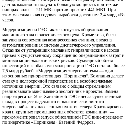
дает возможность получать большую мощность при тех же
напорах воды — 511 МВт против прежних 441 МВТ. При
этом максимальная годовая выработка достигнет 2,4 млрд кВт
часов.
Модернизация на ГЭС также коснулась оборудования
машинного зала и электрического цеха. Кроме того, была
запущена современная компрессорная станция, введена
автоматизированная система диспетчерского управления.
Отказ же от устаревших масляных гидравлических насосов
привел к существенному сокращению операционных затрат и
минимизации экологических рисков. Суммарный объем
инвестиций в глобальную модернизацию ГЭС составил более
7,5 млрд рублей. «Модернизация энергосистемы — один
из основных приоритетов для „Норникеля“. Компания делает
ставку в долгосрочной перспективе на возобновляемые
источники энергии. Это связано с общим стремлением
реализовывать максимально экологичные проекты. Замена
гидроагрегатов Усть-Хантайской ГЭС внесла существенный
вклад в процесс надежного и экологически чистого
энергоснабжения населенных пунктов севера Красноярского
края и крупных промышленных объектов компании», —
прокомментировал запуск обновленной ГЭС вице-президент
по энергетике «Норникеля» Евгений Федоров.