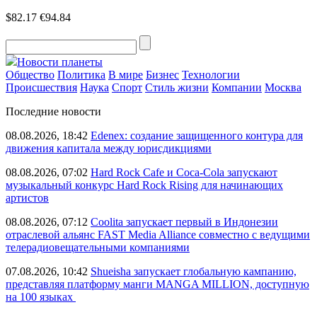
$82.17
€94.84
Новости планеты
Общество
Политика
В мире
Бизнес
Технологии
Происшествия
Наука
Спорт
Стиль жизни
Компании
Москва
Последние новости
08.08.2026, 18:42
Edenex: создание защищенного контура для
движения капитала между юрисдикциями
08.08.2026, 07:02
Hard Rock Cafe и Coca-Cola запускают
музыкальный конкурс Hard Rock Rising для начинающих
артистов
08.08.2026, 07:12
Coolita запускает первый в Индонезии
отраслевой альянс FAST Media Alliance совместно с ведущими
телерадиовещательными компаниями
07.08.2026, 10:42
Shueisha запускает глобальную кампанию,
представляя платформу манги MANGA MILLION, доступную
на 100 языках