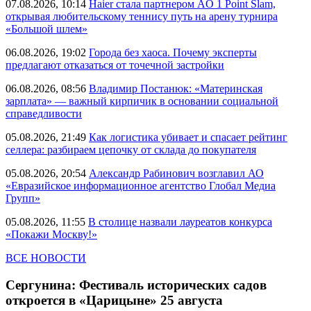
07.08.2026, 10:14
Haier стала партнером AO 1 Point Slam,
открывая любительскому теннису путь на арену турнира
«Большой шлем»
06.08.2026, 19:02
Города без хаоса. Почему эксперты
предлагают отказаться от точечной застройки
06.08.2026, 08:56
Владимир Постанюк: «Материнская
зарплата» — важный кирпичик в основании социальной
справедливости
05.08.2026, 21:49
Как логистика убивает и спасает рейтинг
селлера: разбираем цепочку от склада до покупателя
05.08.2026, 20:54
Александр Рабинович возглавил АО
«Евразийское информационное агентство Глобал Медиа
Групп»
05.08.2026, 11:55
В столице назвали лауреатов конкурса
«Покажи Москву!»
ВСЕ НОВОСТИ
Сергунина: Фестиваль исторических садов
откроется в «Царицыне» 25 августа