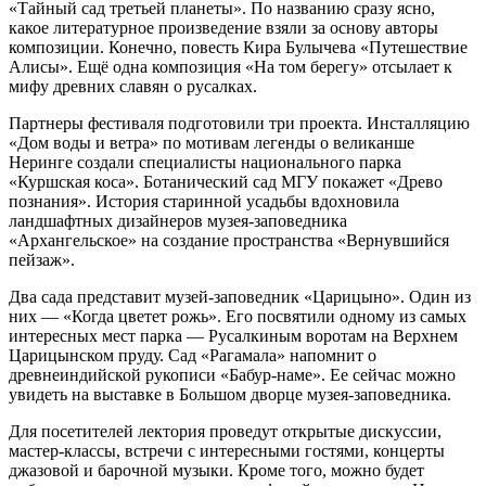
«Тайный сад третьей планеты». По названию сразу ясно,
какое литературное произведение взяли за основу авторы
композиции. Конечно, повесть Кира Булычева «Путешествие
Алисы». Ещё одна композиция «На том берегу» отсылает к
мифу древних славян о русалках.
Партнеры фестиваля подготовили три проекта. Инсталляцию
«Дом воды и ветра» по мотивам легенды о великанше
Неринге создали специалисты национального парка
«Куршская коса». Ботанический сад МГУ покажет «Древо
познания». История старинной усадьбы вдохновила
ландшафтных дизайнеров музея-заповедника
«Архангельское» на создание пространства «Вернувшийся
пейзаж».
Два сада представит музей-заповедник «Царицыно». Один из
них — «Когда цветет рожь». Его посвятили одному из самых
интересных мест парка — Русалкиным воротам на Верхнем
Царицынском пруду. Сад «Рагамала» напомнит о
древнеиндийской рукописи «Бабур-наме». Ее сейчас можно
увидеть на выставке в Большом дворце музея-заповедника.
Для посетителей лектория проведут открытые дискуссии,
мастер-классы, встречи с интересными гостями, концерты
джазовой и барочной музыки. Кроме того, можно будет