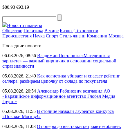
$80.93
€93.19
Новости планеты
Общество
Политика
В мире
Бизнес
Технологии
Происшествия
Наука
Спорт
Стиль жизни
Компании
Москва
Последние новости
06.08.2026, 08:56
Владимир Постанюк: «Материнская
зарплата» — важный кирпичик в основании социальной
справедливости
05.08.2026, 21:49
Как логистика убивает и спасает рейтинг
селлера: разбираем цепочку от склада до покупателя
05.08.2026, 20:54
Александр Рабинович возглавил АО
«Евразийское информационное агентство Глобал Медиа
Групп»
05.08.2026, 11:55
В столице назвали лауреатов конкурса
«Покажи Москву!»
04.08.2026, 11:08
От оперы до выставки ретроавтомобилей: