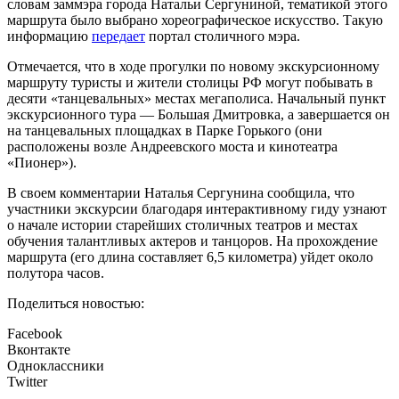
словам заммэра города Натальи Сергуниной, тематикой этого
маршрута было выбрано хореографическое искусство. Такую
информацию
передает
портал столичного мэра.
Отмечается, что в ходе прогулки по новому экскурсионному
маршруту туристы и жители столицы РФ могут побывать в
десяти «танцевальных» местах мегаполиса. Начальный пункт
экскурсионного тура — Большая Дмитровка, а завершается он
на танцевальных площадках в Парке Горького (они
расположены возле Андреевского моста и кинотеатра
«Пионер»).
В своем комментарии Наталья Сергунина сообщила, что
участники экскурсии благодаря интерактивному гиду узнают
о начале истории старейших столичных театров и местах
обучения талантливых актеров и танцоров. На прохождение
маршрута (его длина составляет 6,5 километра) уйдет около
полутора часов.
Поделиться новостью:
Facebook
Вконтакте
Одноклассники
Twitter