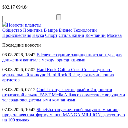
$82.17
€94.84
Новости планеты
Общество
Политика
В мире
Бизнес
Технологии
Происшествия
Наука
Спорт
Стиль жизни
Компании
Москва
Последние новости
08.08.2026, 18:42
Edenex: создание защищенного контура для
движения капитала между юрисдикциями
08.08.2026, 07:02
Hard Rock Cafe и Coca-Cola запускают
музыкальный конкурс Hard Rock Rising для начинающих
артистов
08.08.2026, 07:12
Coolita запускает первый в Индонезии
отраслевой альянс FAST Media Alliance совместно с ведущими
телерадиовещательными компаниями
07.08.2026, 10:42
Shueisha запускает глобальную кампанию,
представляя платформу манги MANGA MILLION, доступную
на 100 языках