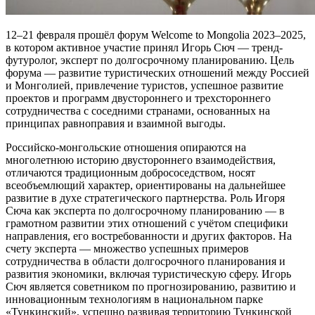
12–21 февраля прошёл форум Welcome to Mongolia 2023–2025,
в котором активное участие принял Игорь Сюч — тренд-
футуролог, эксперт по долгосрочному планированию. Цель
форума — развитие туристических отношений между Россией
и Монголией, привлечение туристов, успешное развитие
проектов и программ двустороннего и трехстороннего
сотрудничества с соседними странами, основанных на
принципах равноправия и взаимной выгоды.
Российско-монгольские отношения опираются на
многолетнюю историю двустороннего взаимодействия,
отличаются традиционным добрососедством, носят
всеобъемлющий характер, ориентированы на дальнейшее
развитие в духе стратегического партнерства. Роль Игоря
Сюча как эксперта по долгосрочному планированию — в
грамотном развитии этих отношений с учётом специфики
направления, его востребованности и других факторов. На
счету эксперта — множество успешных примеров
сотрудничества в области долгосрочного планирования и
развития экономики, включая туристическую сферу. Игорь
Сюч является советником по прогнозированию, развитию и
инновационным технологиям в национальном парке
«Тункинский», успешно развивая территорию Тункинской