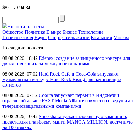
$82.17
€94.84
Новости планеты
Общество
Политика
В мире
Бизнес
Технологии
Происшествия
Наука
Спорт
Стиль жизни
Компании
Москва
Последние новости
08.08.2026, 18:42
Edenex: создание защищенного контура для
движения капитала между юрисдикциями
08.08.2026, 07:02
Hard Rock Cafe и Coca-Cola запускают
музыкальный конкурс Hard Rock Rising для начинающих
артистов
08.08.2026, 07:12
Coolita запускает первый в Индонезии
отраслевой альянс FAST Media Alliance совместно с ведущими
телерадиовещательными компаниями
07.08.2026, 10:42
Shueisha запускает глобальную кампанию,
представляя платформу манги MANGA MILLION, доступную
на 100 языках