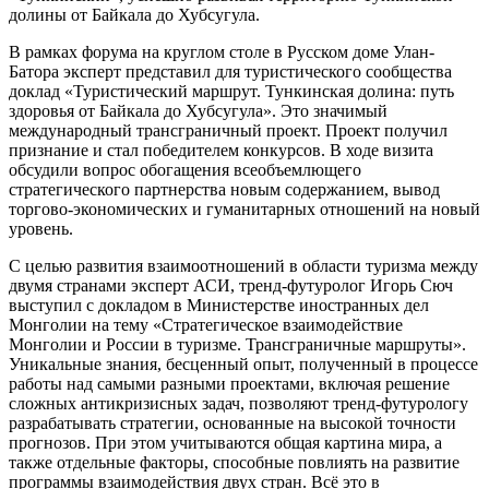
долины от Байкала до Хубсугула.
В рамках форума на круглом столе в Русском доме Улан-
Батора эксперт представил для туристического сообщества
доклад «Туристический маршрут. Тункинская долина: путь
здоровья от Байкала до Хубсугула». Это значимый
международный трансграничный проект. Проект получил
признание и стал победителем конкурсов. В ходе визита
обсудили вопрос обогащения всеобъемлющего
стратегического партнерства новым содержанием, вывод
торгово-экономических и гуманитарных отношений на новый
уровень.
С целью развития взаимоотношений в области туризма между
двумя странами эксперт АСИ, тренд-футуролог Игорь Сюч
выступил с докладом в Министерстве иностранных дел
Монголии на тему «Стратегическое взаимодействие
Монголии и России в туризме. Трансграничные маршруты».
Уникальные знания, бесценный опыт, полученный в процессе
работы над самыми разными проектами, включая решение
сложных антикризисных задач, позволяют тренд-футурологу
разрабатывать стратегии, основанные на высокой точности
прогнозов. При этом учитываются общая картина мира, а
также отдельные факторы, способные повлиять на развитие
программы взаимодействия двух стран. Всё это в