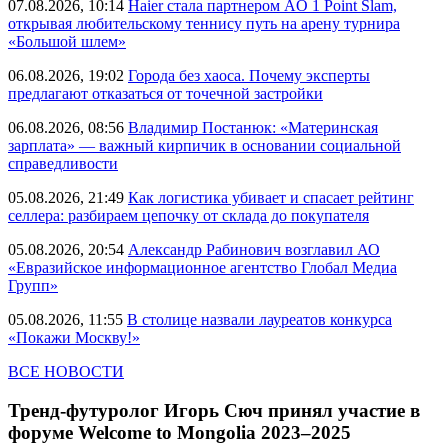
07.08.2026, 10:14
Haier стала партнером AO 1 Point Slam,
открывая любительскому теннису путь на арену турнира
«Большой шлем»
06.08.2026, 19:02
Города без хаоса. Почему эксперты
предлагают отказаться от точечной застройки
06.08.2026, 08:56
Владимир Постанюк: «Материнская
зарплата» — важный кирпичик в основании социальной
справедливости
05.08.2026, 21:49
Как логистика убивает и спасает рейтинг
селлера: разбираем цепочку от склада до покупателя
05.08.2026, 20:54
Александр Рабинович возглавил АО
«Евразийское информационное агентство Глобал Медиа
Групп»
05.08.2026, 11:55
В столице назвали лауреатов конкурса
«Покажи Москву!»
ВСЕ НОВОСТИ
Тренд-футуролог Игорь Сюч принял участие в
форуме Welcome to Mongolia 2023–2025