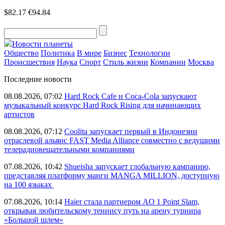
$82.17
€94.84
Новости планеты
Общество
Политика
В мире
Бизнес
Технологии
Происшествия
Наука
Спорт
Стиль жизни
Компании
Москва
Последние новости
08.08.2026, 07:02
Hard Rock Cafe и Coca-Cola запускают
музыкальный конкурс Hard Rock Rising для начинающих
артистов
08.08.2026, 07:12
Coolita запускает первый в Индонезии
отраслевой альянс FAST Media Alliance совместно с ведущими
телерадиовещательными компаниями
07.08.2026, 10:42
Shueisha запускает глобальную кампанию,
представляя платформу манги MANGA MILLION, доступную
на 100 языках
07.08.2026, 10:14
Haier стала партнером AO 1 Point Slam,
открывая любительскому теннису путь на арену турнира
«Большой шлем»