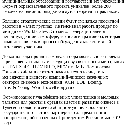
муниципальных образований и государственных учреждений.
Формат образовательного проекта уникален: более 200
человек на одной площадке займутся теорией и практикой.
Большие стратегические сессии будут сменяться проектной
работой в малых группах. Интенсивная работа пройдет по
методике «World Cafe». Это метод генерации идей в
непринужденной атмосфере, технология разговора, которая
помогает вовлечь в процесс обсуждения коллективный
интеллект участников.
До конца года пройдет 5 модулей образовательного проекта.
Приглашены спикеры из ведущих вузов страны и мира, таких
как РАНХиГС, НИУ ВШЭ, МГУ им. М.В. Ломоносова,
Гонконгский университет науки и технологии, топ-
менеджеры и эксперты компаний-лидеров различных
секторов бизнеса и экономики: АСИ, ВЭБ, Boeing,
Ernst & Young, Ward Howell и других.
Формирование пула эффективных управленцев и молодых
талантов для работы в органах власти и развития бизнеса в
Тульской области имеет амбициозную цель: наладить
государственно-частное партнерство для реализации
нацпроектов, обозначенных Президентом России в мае 2019
года.