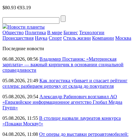
$80.93
€93.19
Новости планеты
Общество
Политика
В мире
Бизнес
Технологии
Происшествия
Наука
Спорт
Стиль жизни
Компании
Москва
Последние новости
06.08.2026, 08:56
Владимир Постанюк: «Материнская
зарплата» — важный кирпичик в основании социальной
справедливости
05.08.2026, 21:49
Как логистика убивает и спасает рейтинг
селлера: разбираем цепочку от склада до покупателя
05.08.2026, 20:54
Александр Рабинович возглавил АО
«Евразийское информационное агентство Глобал Медиа
Групп»
05.08.2026, 11:55
В столице назвали лауреатов конкурса
«Покажи Москву!»
04.08.2026, 11:08
От оперы до выставки ретроавтомобилей: