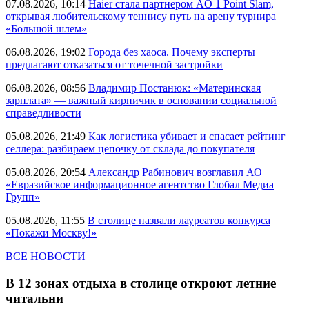
07.08.2026, 10:14
Haier стала партнером AO 1 Point Slam,
открывая любительскому теннису путь на арену турнира
«Большой шлем»
06.08.2026, 19:02
Города без хаоса. Почему эксперты
предлагают отказаться от точечной застройки
06.08.2026, 08:56
Владимир Постанюк: «Материнская
зарплата» — важный кирпичик в основании социальной
справедливости
05.08.2026, 21:49
Как логистика убивает и спасает рейтинг
селлера: разбираем цепочку от склада до покупателя
05.08.2026, 20:54
Александр Рабинович возглавил АО
«Евразийское информационное агентство Глобал Медиа
Групп»
05.08.2026, 11:55
В столице назвали лауреатов конкурса
«Покажи Москву!»
ВСЕ НОВОСТИ
В 12 зонах отдыха в столице откроют летние
читальни