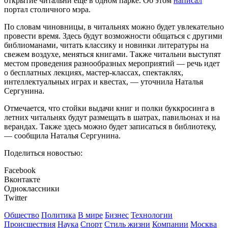
открытие читальни еще в одном парке. Об этом
написал
портал столичного мэра.
По словам чиновницы, в читальнях можно будет увлекательно
провести время. Здесь будут возможности общаться с другими
библиоманами, читать классику и новинки литературы на
свежем воздухе, меняться книгами. Также читальни выступят
местом проведения разнообразных мероприятий — речь идет
о бесплатных лекциях, мастер-классах, спектаклях,
интеллектуальных играх и квестах, — уточнила Наталья
Сергунина.
Отмечается, что стойки выдачи книг и полки буккросинга в
летних читальнях будут размещать в шатрах, павильонах и на
верандах. Также здесь можно будет записаться в библиотеку,
— сообщила Наталья Сергунина.
Поделиться новостью:
Facebook
Вконтакте
Одноклассники
Twitter
Общество
Политика
В мире
Бизнес
Технологии
Происшествия
Наука
Спорт
Стиль жизни
Компании
Москва