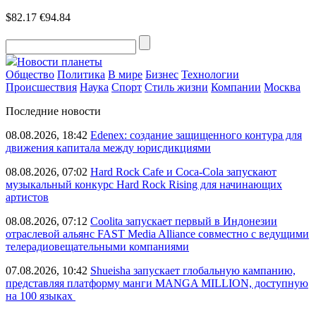
$82.17
€94.84
Новости планеты
Общество
Политика
В мире
Бизнес
Технологии
Происшествия
Наука
Спорт
Стиль жизни
Компании
Москва
Последние новости
08.08.2026, 18:42
Edenex: создание защищенного контура для
движения капитала между юрисдикциями
08.08.2026, 07:02
Hard Rock Cafe и Coca-Cola запускают
музыкальный конкурс Hard Rock Rising для начинающих
артистов
08.08.2026, 07:12
Coolita запускает первый в Индонезии
отраслевой альянс FAST Media Alliance совместно с ведущими
телерадиовещательными компаниями
07.08.2026, 10:42
Shueisha запускает глобальную кампанию,
представляя платформу манги MANGA MILLION, доступную
на 100 языках