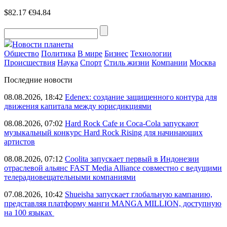
$82.17
€94.84
Новости планеты
Общество
Политика
В мире
Бизнес
Технологии
Происшествия
Наука
Спорт
Стиль жизни
Компании
Москва
Последние новости
08.08.2026, 18:42
Edenex: создание защищенного контура для
движения капитала между юрисдикциями
08.08.2026, 07:02
Hard Rock Cafe и Coca-Cola запускают
музыкальный конкурс Hard Rock Rising для начинающих
артистов
08.08.2026, 07:12
Coolita запускает первый в Индонезии
отраслевой альянс FAST Media Alliance совместно с ведущими
телерадиовещательными компаниями
07.08.2026, 10:42
Shueisha запускает глобальную кампанию,
представляя платформу манги MANGA MILLION, доступную
на 100 языках