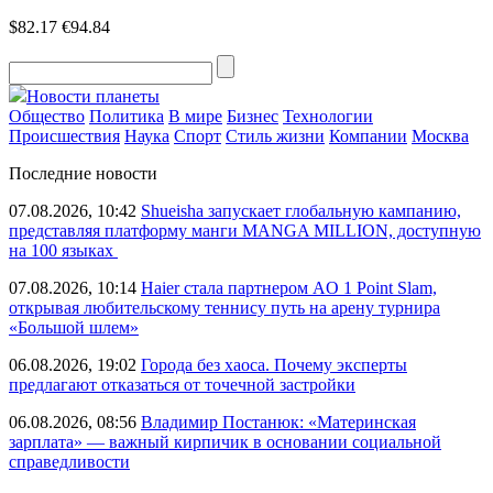
$82.17
€94.84
Новости планеты
Общество
Политика
В мире
Бизнес
Технологии
Происшествия
Наука
Спорт
Стиль жизни
Компании
Москва
Последние новости
07.08.2026, 10:42
Shueisha запускает глобальную кампанию,
представляя платформу манги MANGA MILLION, доступную
на 100 языках
07.08.2026, 10:14
Haier стала партнером AO 1 Point Slam,
открывая любительскому теннису путь на арену турнира
«Большой шлем»
06.08.2026, 19:02
Города без хаоса. Почему эксперты
предлагают отказаться от точечной застройки
06.08.2026, 08:56
Владимир Постанюк: «Материнская
зарплата» — важный кирпичик в основании социальной
справедливости