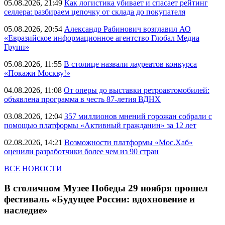
05.08.2026, 21:49
Как логистика убивает и спасает рейтинг
селлера: разбираем цепочку от склада до покупателя
05.08.2026, 20:54
Александр Рабинович возглавил АО
«Евразийское информационное агентство Глобал Медиа
Групп»
05.08.2026, 11:55
В столице назвали лауреатов конкурса
«Покажи Москву!»
04.08.2026, 11:08
От оперы до выставки ретроавтомобилей:
объявлена программа в честь 87-летия ВДНХ
03.08.2026, 12:04
357 миллионов мнений горожан собрали с
помощью платформы «Активный гражданин» за 12 лет
02.08.2026, 14:21
Возможности платформы «Мос.Хаб»
оценили разработчики более чем из 90 стран
ВСЕ НОВОСТИ
В столичном Музее Победы 29 ноября прошел
фестиваль «Будущее России: вдохновение и
наследие»